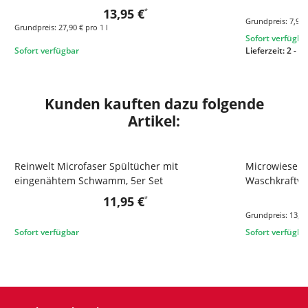
13,95 €
*
Grundpreis:
7,99 
Grundpreis:
27,90 € pro 1 l
Sofort verfügba
Sofort verfügbar
Lieferzeit:
2 - 3
Kunden kauften dazu folgende
Artikel:
Reinwelt Microfaser Spültücher mit
Microwiesel..
eingenähtem Schwamm, 5er Set
Waschkraftver
11,95 €
*
Grundpreis:
13,95
Sofort verfügbar
Sofort verfügba