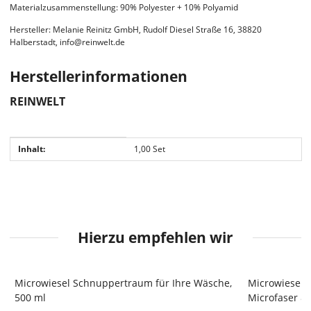
Materialzusammenstellung: 90% Polyester + 10% Polyamid
Hersteller: Melanie Reinitz GmbH, Rudolf Diesel Straße 16, 38820
Halberstadt, info@reinwelt.de
Herstellerinformationen
REINWELT
Produkteigenschaft
Wert
Inhalt:
1,00 Set
Hierzu empfehlen wir
Microwiesel Schnuppertraum für Ihre Wäsche,
Microwiesel V
TOP
500 ml
Microfaser & 