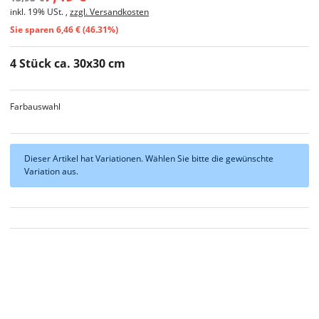
inkl. 19% USt. ,
zzgl. Versandkosten
Sie sparen
6,46 € (46.31%)
4 Stück ca. 30x30 cm
Farbauswahl
x
Dieser Artikel hat Variationen. Wählen Sie bitte die gewünschte
Variation aus.