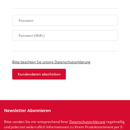
Passwort
Passwort (Wdh.)
Bitte beachten Sie unsere Datenschutzerklärung
Kundendaten abschicken
Newsletter Abonnieren
Bitte senden Sie mir entsprechend Ihrer
Datenschutzerklärung
regelmäßig
und jederzeit widerruflich Informationen zu Ihrem Produktsortiment per E-