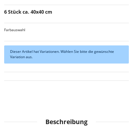
6 Stück ca. 40x40 cm
Farbauswahl
x
Dieser Artikel hat Variationen. Wählen Sie bitte die gewünschte
Variation aus.
Beschreibung