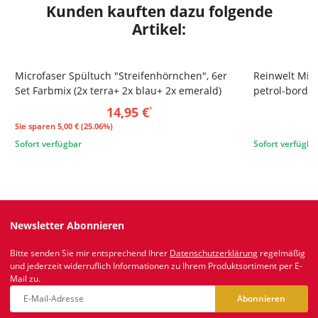
Kunden kauften dazu folgende
Artikel:
Microfaser Spültuch "Streifenhörnchen", 6er
Reinwelt Micr
SALE 25%
TOP
Set Farbmix (2x terra+ 2x blau+ 2x emerald)
petrol-borde
14,95 €
*
Sie sparen
5,00 € (25.06%)
Sofort verfügbar
Sofort verfügba
Newsletter Abonnieren
Bitte senden Sie mir entsprechend Ihrer
Datenschutzerklärung
regelmäßig
und jederzeit widerruflich Informationen zu Ihrem Produktsortiment per E-
Mail zu.
Abonnieren
Newsletter Abonnieren