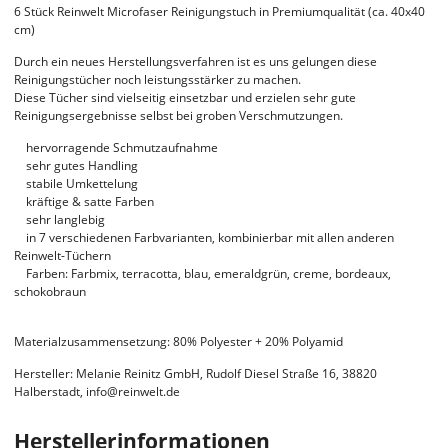
6 Stück Reinwelt Microfaser Reinigungstuch in Premiumqualität (ca. 40x40
cm)
Durch ein neues Herstellungsverfahren ist es uns gelungen diese
Reinigungstücher noch leistungsstärker zu machen.
Diese Tücher sind vielseitig einsetzbar und erzielen sehr gute
Reinigungsergebnisse selbst bei groben Verschmutzungen.
hervorragende Schmutzaufnahme
sehr gutes Handling
stabile Umkettelung
kräftige & satte Farben
sehr langlebig
in 7 verschiedenen Farbvarianten, kombinierbar mit allen anderen
Reinwelt-Tüchern
Farben: Farbmix, terracotta, blau, emeraldgrün, creme, bordeaux,
schokobraun
Materialzusammensetzung: 80% Polyester + 20% Polyamid
Hersteller: Melanie Reinitz GmbH, Rudolf Diesel Straße 16, 38820
Halberstadt, info@reinwelt.de
Herstellerinformationen