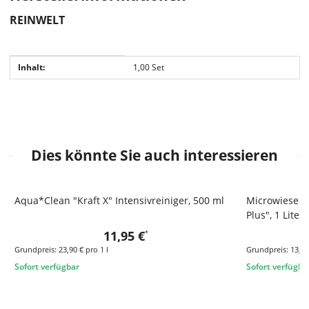
REINWELT
Produkteigenschaft
Wert
Inhalt:
1,00 Set
Dies könnte Sie auch interessieren
Aqua*Clean "Kraft X" Intensivreiniger, 500 ml
Microwiesel U
Plus", 1 Liter
11,95 €
*
Grundpreis:
23,90 € pro 1 l
Grundpreis:
13,95
Sofort verfügbar
Sofort verfügba