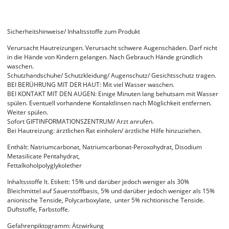
Sicherheitshinweise/ Inhaltsstoffe zum Produkt
Verursacht Hautreizungen. Verursacht schwere Augenschäden. Darf nicht
in die Hände von Kindern gelangen. Nach Gebrauch Hände gründlich
waschen.
Schutzhandschuhe/ Schutzkleidung/ Augenschutz/ Gesichtsschutz tragen.
BEI BERÜHRUNG MIT DER HAUT: Mit viel Wasser waschen.
BEI KONTAKT MIT DEN AUGEN: Einige Minuten lang behutsam mit Wasser
spülen. Eventuell vorhandene Kontaktlinsen nach Möglichkeit entfernen.
Weiter spülen.
Sofort GIFTINFORMATIONSZENTRUM/ Arzt anrufen.
Bei Hautreizung: ärztlichen Rat einholen/ ärztliche Hilfe hinzuziehen.
Enthält: Natriumcarbonat, Natriumcarbonat-Peroxohydrat, Disodium
Metasilicate Pentahydrat,
Fettalkoholpolyglykolether
Inhaltsstoffe lt. Etikett: 15% und darüber jedoch weniger als 30%
Bleichmittel auf Sauerstoffbasis, 5% und darüber jedoch weniger als 15%
anionische Tenside, Polycarboxylate, unter 5% nichtionische Tenside.
Duftstoffe, Farbstoffe.
Gefahrenpiktogramm: Ätzwirkung