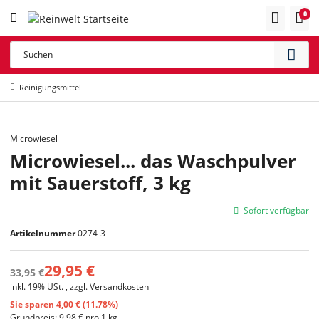
0
Reinigungsmittel
Microwiesel
SALE 12%
Microwiesel... das Waschpulver
mit Sauerstoff, 3 kg
Sofort verfügbar
Artikelnummer
0274-3
29,95 €
33,95 €
inkl. 19% USt. ,
zzgl. Versandkosten
Sie sparen
4,00 € (11.78%)
Grundpreis:
9,98 € pro 1 kg