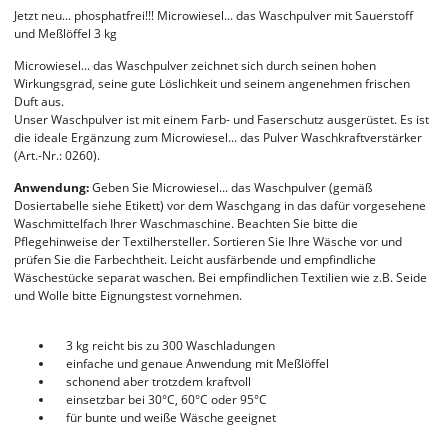
Jetzt neu... phosphatfrei!!! Microwiesel... das Waschpulver mit Sauerstoff
und Meßlöffel 3 kg
Microwiesel... das Waschpulver zeichnet sich durch seinen hohen
Wirkungsgrad, seine gute Löslichkeit und seinem angenehmen frischen
Duft aus.
Unser Waschpulver ist mit einem Farb- und Faserschutz ausgerüstet. Es ist
die ideale Ergänzung zum Microwiesel... das Pulver Waschkraftverstärker
(Art.-Nr.: 0260).
Anwendung:
Geben Sie Microwiesel... das Waschpulver (gemäß
Dosiertabelle siehe Etikett) vor dem Waschgang in das dafür vorgesehene
Waschmittelfach Ihrer Waschmaschine. Beachten Sie bitte die
Pflegehinweise der Textilhersteller. Sortieren Sie Ihre Wäsche vor und
prüfen Sie die Farbechtheit. Leicht ausfärbende und empfindliche
Wäschestücke separat waschen. Bei empfindlichen Textilien wie z.B. Seide
und Wolle bitte Eignungstest vornehmen.
3 kg reicht bis zu 300 Waschladungen
einfache und genaue Anwendung mit Meßlöffel
schonend aber trotzdem kraftvoll
einsetzbar bei 30°C, 60°C oder 95°C
für bunte und weiße Wäsche geeignet