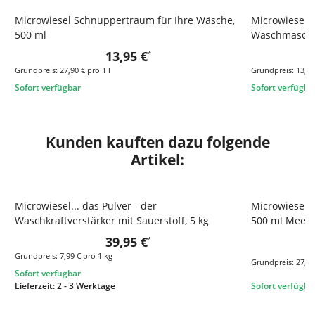
Microwiesel Schnuppertraum für Ihre Wäsche,
Microwiesel..
TOP
500 ml
Waschmaschin
13,95 €
*
Grundpreis:
27,90 € pro 1 l
Grundpreis:
13,95
Sofort verfügbar
Sofort verfügba
Kunden kauften dazu folgende
Artikel:
Microwiesel... das Pulver - der
Microwiesel 
TOP
Waschkraftverstärker mit Sauerstoff, 5 kg
500 ml Meer
39,95 €
*
Grundpreis:
7,99 € pro 1 kg
Grundpreis:
27,90
Sofort verfügbar
Lieferzeit:
2 - 3 Werktage
Sofort verfügba