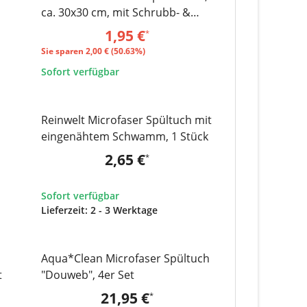
ca. 30x30 cm, mit Schrubb- &
0 cm
Premiumseite, 1 Stück
1,95 €
*
Sie sparen
2,00 € (50.63%)
Sofort verfügbar
Zum Artikel
Reinwelt Microfaser Spültuch mit
eingenähtem Schwamm, 1 Stück
2,65 €
*
Sofort verfügbar
Lieferzeit:
2 - 3 Werktage
Aqua*Clean Microfaser Spültuch
t
"Douweb", 4er Set
21,95 €
*