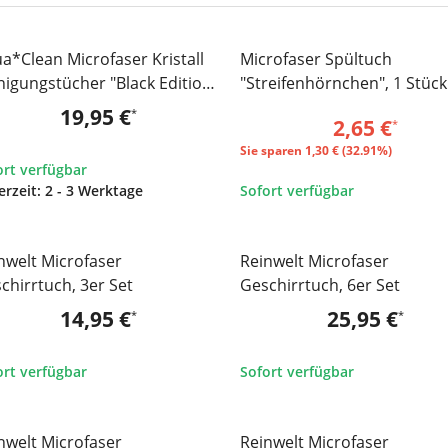
a*Clean Microfaser Kristall
Microfaser Spültuch
SALE 33%
nigungstücher "Black Edition",
"Streifenhörnchen", 1 Stück
 Set
19,95 €
*
2,65 €
*
Sie sparen
1,30 € (32.91%)
ort verfügbar
erzeit:
2 - 3 Werktage
Sofort verfügbar
Zum Artikel
nwelt Microfaser
Reinwelt Microfaser
TOP
chirrtuch, 3er Set
Geschirrtuch, 6er Set
14,95 €
25,95 €
*
*
ort verfügbar
Sofort verfügbar
Zum Artikel
Zum Artikel
nwelt Microfaser
Reinwelt Microfaser
TOP