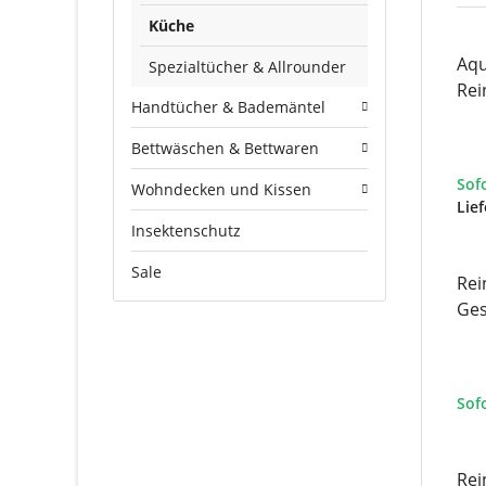
Küche
Aqu
Spezialtücher & Allrounder
Rei
Handtücher & Bademäntel
6er
Bettwäschen & Bettwaren
Sof
Wohndecken und Kissen
Lief
Insektenschutz
Sale
Rei
Ges
Sof
Rei