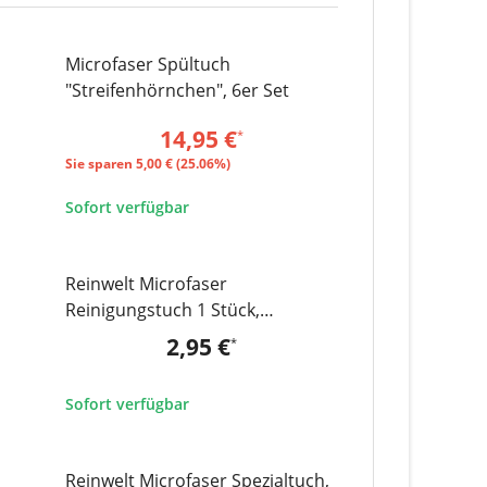
Microfaser Spültuch
SALE 25%
"Streifenhörnchen", 6er Set
14,95 €
*
Sie sparen
5,00 € (25.06%)
Sofort verfügbar
Zum Artikel
Reinwelt Microfaser
Reinigungstuch 1 Stück,
Premiumqualität, ca. 40x40 cm
2,95 €
*
Sofort verfügbar
Zum Artikel
Reinwelt Microfaser Spezialtuch,
SALE 51%