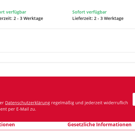
ort verfügbar
Sofort verfügbar
erzeit:
2 - 3 Werktage
Lieferzeit:
2 - 3 Werktage
rer
Datenschutzerklärung
regelmäßig und jederzeit widerruflich
N
ent per E-Mail zu.
tionen
Gesetzliche Informationen