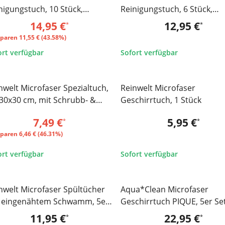
nigungstuch, 10 Stück,
Reinigungstuch, 6 Stück,
miumqualität, ca. 40x40 cm
Premiumqualität, ca. 40x4
14,95 €
12,95 €
*
*
sparen
11,55 € (43.58%)
ort verfügbar
Sofort verfügbar
Zum Artikel
Zum Artikel
nwelt Microfaser Spezialtuch,
Reinwelt Microfaser
SALE 46%
 30x30 cm, mit Schrubb- &
Geschirrtuch, 1 Stück
miumseite, 4er Set
7,49 €
5,95 €
*
*
sparen
6,46 € (46.31%)
ort verfügbar
Sofort verfügbar
Zum Artikel
Zum Artikel
nwelt Microfaser Spültücher
Aqua*Clean Microfaser
 eingenähtem Schwamm, 5er
Geschirrtuch PIQUE, 5er Se
11,95 €
22,95 €
*
*