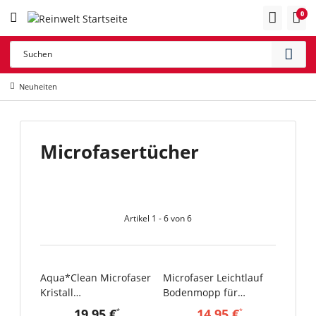
0
Neuheiten
Microfasertücher
Artikel 1 - 6 von 6
Aqua*Clean Microfaser
Microfaser Leichtlauf
SALE 25%
Kristall
Bodenmopp für
Reinigungstücher
Klapphaltersysteme,
19,95 €
14,95 €
*
*