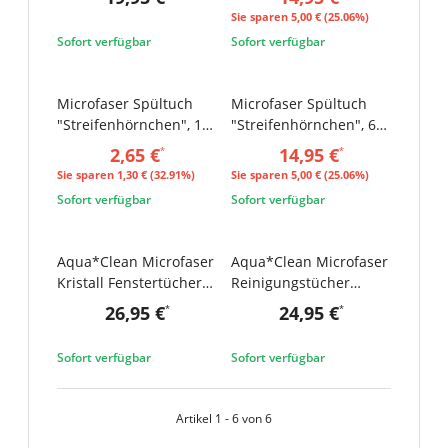
"Black Edition", 6er Set
3er Set
Sie sparen
5,00 € (25.06%)
Sofort verfügbar
Sofort verfügbar
Microfaser Spültuch
Microfaser Spültuch
SALE 33%
SALE 25%
"Streifenhörnchen", 1
"Streifenhörnchen", 6er
Stück
Set
2,65 €
14,95 €
*
*
Sie sparen
1,30 € (32.91%)
Sie sparen
5,00 € (25.06%)
Sofort verfügbar
Sofort verfügbar
Aqua*Clean Microfaser
Aqua*Clean Microfaser
Kristall Fenstertücher
Reinigungstücher
"Black Edition", 6er Set
Kristall "Pünktchen", ca.
26,95 €
24,95 €
*
*
40x40 cm, 8-teilig
Sofort verfügbar
Sofort verfügbar
Artikel 1 - 6 von 6