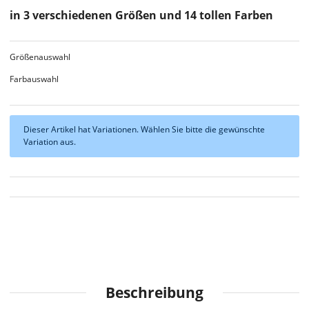
in 3 verschiedenen Größen und 14 tollen Farben
Größenauswahl
Farbauswahl
x
Dieser Artikel hat Variationen. Wählen Sie bitte die gewünschte
Variation aus.
Beschreibung