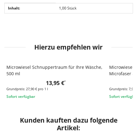
Produkteigenschaft
Wert
Inhalt:
1,00 Stück
Hierzu empfehlen wir
Microwiesel Schnuppertraum für Ihre Wäsche,
Microwiesel V
TOP
500 ml
Microfaser & 
13,95 €
*
Grundpreis:
27,90 € pro 1 l
Grundpreis:
7,99 
Sofort verfügbar
Sofort verfügba
Kunden kauften dazu folgende
Artikel: