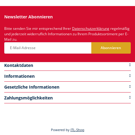
Newsletter Abonnieren
Bitte senden Sie mir entsprechend Ihrer
Datenschutzerklärung
regelmäßig
und jederzeit widerruflich Informationen zu Ihrem Produktsortiment per E-
Mail zu.
Abonnieren
Newsletter Abonnieren
Kontaktdaten
Informationen
Gesetzliche Informationen
Zahlungsmöglichkeiten
Powered by
JTL-Shop