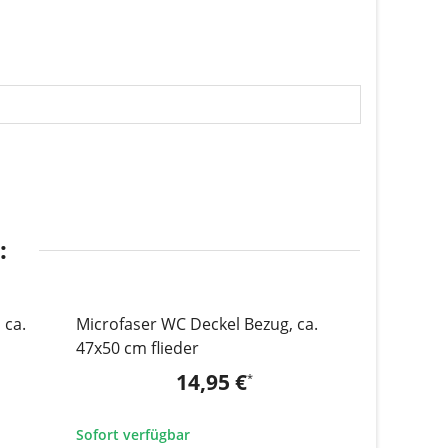
:
 ca.
Microfaser WC Deckel Bezug, ca.
Microfaser
47x50 cm flieder
47x50 cm 
14,95 €
*
Sofort verfügbar
Sofort verf