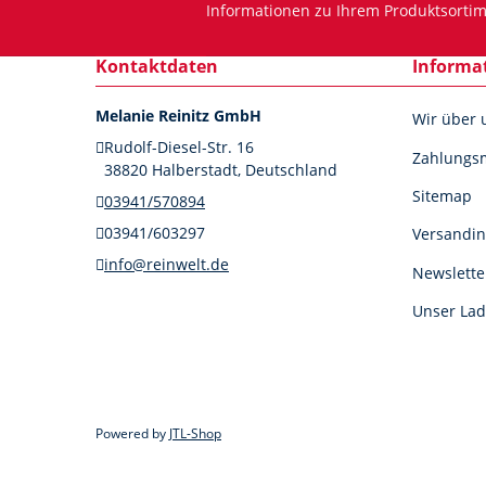
Informationen zu Ihrem Produktsortim
Kontaktdaten
Informa
Melanie Reinitz GmbH
Wir über 
Rudolf-Diesel-Str. 16
Zahlungsm
38820 Halberstadt, Deutschland
Sitemap
03941/570894
03941/603297
Versandin
info@reinwelt.de
Newslette
Unser Lad
Powered by
JTL-Shop