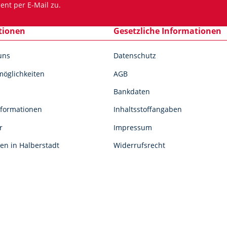
N
ent per E-Mail zu.
tionen
Gesetzliche Informationen
uns
Datenschutz
öglichkeiten
AGB
Bankdaten
formationen
Inhaltsstoffangaben
r
Impressum
en in Halberstadt
Widerrufsrecht