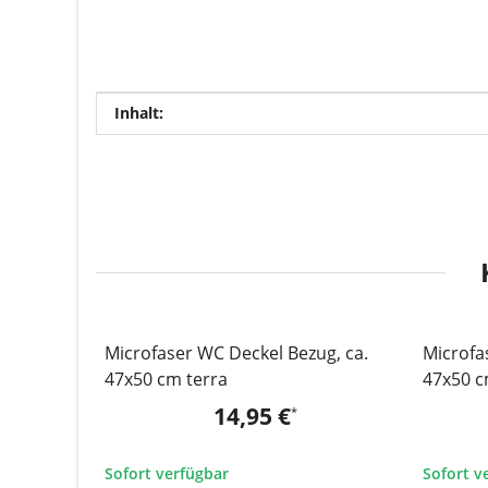
Produkteigenschaft
Wert
Inhalt:
Microfaser WC Deckel Bezug, ca.
Microfa
47x50 cm terra
47x50 c
14,95 €
*
Sofort verfügbar
Sofort v