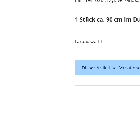
inkl. 19% USt. ,
zzgl. Versandko
1 Stück ca. 90 cm im 
Farbauswahl
x
Dieser Artikel hat Variatio