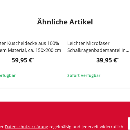
Ähnliche Artikel
ser Kuscheldecke aus 100%
Leichter Microfaser
TOP
tem Material, ca. 150x200 cm
Schalkragenbademantel in
flauschiger Qualität & Cordop
59,95 €
39,95 €
*
*
Stück
erfügbar
Sofort verfügbar
rer
Datenschutzerklärung
regelmäßig und jederzeit widerruflich