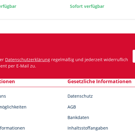
erfügbar
Sofort verfügbar
rer
Datenschutzerklärung
regelmäßig und jederzeit widerruflich
N
ent per E-Mail zu.
tionen
Gesetzliche Informationen
uns
Datenschutz
öglichkeiten
AGB
Bankdaten
formationen
Inhaltsstoffangaben