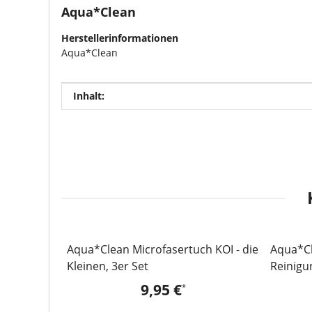
Aqua*Clean
Herstellerinformationen
Aqua*Clean
Produkteigenschaft
Wert
Inhalt:
Aqua*Clean Microfasertuch KOI - die
Aqua*Cl
Kleinen, 3er Set
Reinigu
6er Set
9,95 €
*