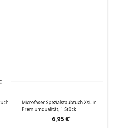
:
tuch
Microfaser Spezialstaubtuch XXL in
Aqua*Clea
Premiumqualität, 1 Stück
Reinigungs
Set
6,95 €
*