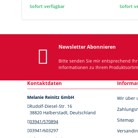
Sofort verfügbar
Sofort v
Newsletter Abonnieren
Bitte senden Sie mir entsprechend Ih
Informationen zu Ihrem Produktsortim
Kontaktdaten
Informa
Melanie Reinitz GmbH
Wir über 
Rudolf-Diesel-Str. 16
Zahlungsm
38820 Halberstadt, Deutschland
Sitemap
03941/570894
03941/603297
Versandin