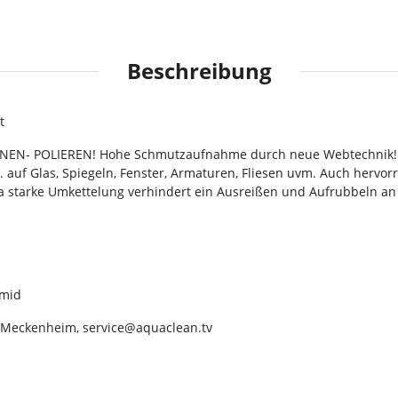
Beschreibung
t
KNEN- POLIEREN! Hohe Schmutzaufnahme durch neue Webtechnik! H
B. auf Glas, Spiegeln, Fenster, Armaturen, Fliesen uvm. Auch hervo
tra starke Umkettelung verhindert ein Ausreißen und Aufrubbeln a
amid
 Meckenheim, service@aquaclean.tv