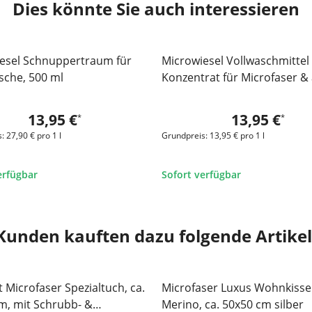
Dies könnte Sie auch interessieren
esel Schnuppertraum für
Microwiesel Vollwaschmittel
sche, 500 ml
Konzentrat für Microfaser & 
anderen Materialien, 1 Liter
13,95 €
13,95 €
*
*
:
27,90 € pro 1 l
Grundpreis:
13,95 € pro 1 l
erfügbar
Sofort verfügbar
Kunden kauften dazu folgende Artikel
 Microfaser Spezialtuch, ca.
Microfaser Luxus Wohnkiss
E 46%
m, mit Schrubb- &
Merino, ca. 50x50 cm silber