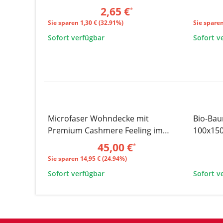
Premium
2,65 €
*
Sie sparen
1,30 € (32.91%)
Sie spare
Sofort verfügbar
Sofort v
Microfaser Wohndecke mit
Bio-Bau
SALE 25%
Premium Cashmere Feeling im
100x150
Karolook, ca. 150x200 cm
45,00 €
*
Sie sparen
14,95 € (24.94%)
Sofort verfügbar
Sofort v