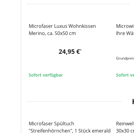
Microfaser Luxus Wohnkissen
Microwi
TOP
Merino, ca. 50x50 cm
Ihre Wä
24,95 €
*
Grundpreis
Sofort verfügbar
Sofort v
Microfaser Spültuch
Reinwelt
SALE 33%
SAL
"Streifenhörnchen", 1 Stück emerald
30x30 c