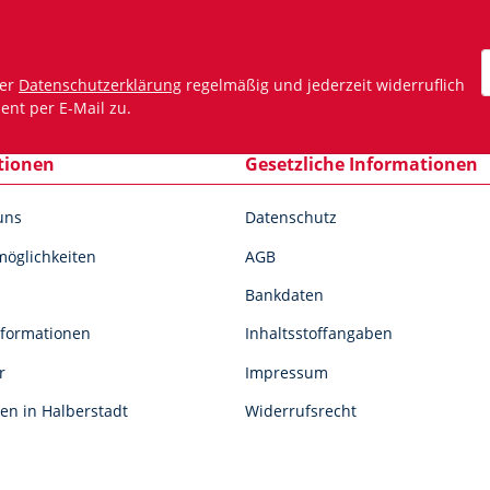
rer
Datenschutzerklärung
regelmäßig und jederzeit widerruflich
N
ent per E-Mail zu.
tionen
Gesetzliche Informationen
uns
Datenschutz
öglichkeiten
AGB
Bankdaten
formationen
Inhaltsstoffangaben
r
Impressum
en in Halberstadt
Widerrufsrecht