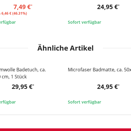
seite, 4er Set taupe
7,49 €
24,95 €
*
*
n
6,46 € (46.31%)
erfügbar
Sofort verfügbar
Ähnliche Artikel
mwolle Badetuch, ca.
Microfaser Badmatte, ca. 50
 cm, 1 Stück
29,95 €
24,95 €
*
*
erfügbar
Sofort verfügbar