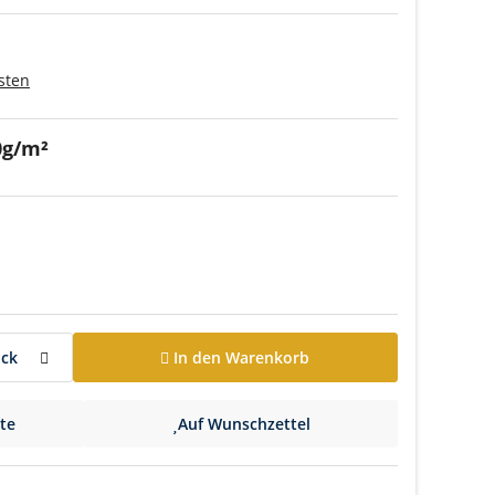
sten
0g/m²
ück
In den Warenkorb
ste
Auf Wunschzettel