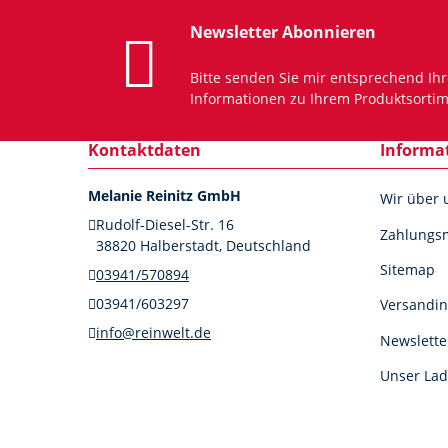
Newsletter Abonnieren
Bitte senden Sie mir entsprechend Ih
Informationen zu Ihrem Produktsortim
Kontaktdaten
Informa
Melanie Reinitz GmbH
Wir über 
Rudolf-Diesel-Str. 16
Zahlungsm
38820 Halberstadt, Deutschland
Sitemap
03941/570894
03941/603297
Versandin
info@reinwelt.de
Newslette
Unser Lad