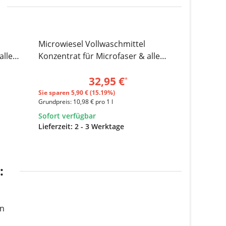
Microwiesel Vollwaschmittel
Microwiese
SALE 15%
alle
Konzentrat für Microfaser & alle
Konzentrat
anderen Materialien, 3x1 Liter
anderen Ma
32,95 €
*
Sie sparen
5,90 € (15.19%)
Grundpreis:
7,
Grundpreis:
10,98 € pro 1 l
Sofort verfügbar
Lieferzeit:
2 - 3 Werktage
Sofort verf
:
en